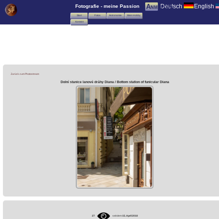
Deutsch
English
Anmelden
Fotografie - meine Passion
Start
Fotos
Astronomie
Mein Hobby
Kontakt
Zurück zum Photostream
Dolní stanice lanové dráhy Diana / Bottom station of funicular Diana
27
seit dem
15. April 2018