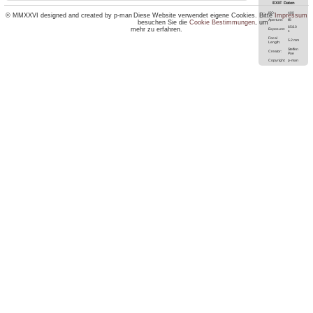
EXIF Daten
ISO:
400
© MMXXVI designed and created by p-man
Diese Website verwendet eigene Cookies. Bitte
Impressum
Aperture:
f/8
besuchen Sie die
Cookie Bestimmungen
, um
65/10
mehr zu erfahren.
Exposure:
s
Focal
5.2 mm
Length:
Steffen
Creator:
Poe
Copyright:
p-man