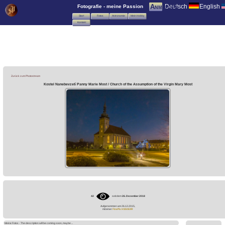
Deutsch
English
Anmelden
Fotografie - meine Passion
Start
Fotos
Astronomie
Mein Hobby
Kontakt
Zurück zum Photostream
Kostel Nanebevzetí Panny Marie Most / Church of the Assumption of the Virgin Mary Most
42
seit dem
26. Dezember 2018
Aufgenommen am 26.12.2015,
mit einer
FinePix HS50EXR
Meine Fotos - The description will be coming soon, maybe ...