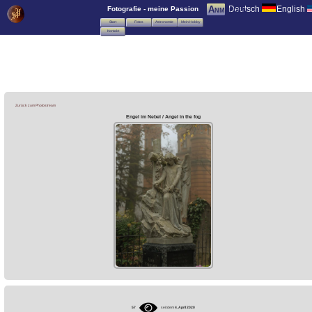
Deutsch
English
Anmelden
Fotografie - meine Passion
Start
Fotos
Astronomie
Mein Hobby
Kontakt
Zurück zum Photostream
Engel im Nebel / Angel in the fog
57
seit dem
4. April 2020