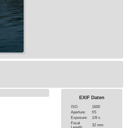
EXIF Daten
ISO:
1600
Aperture:
f/5
Exposure:
1/8 s
Focal
32 mm
Length: