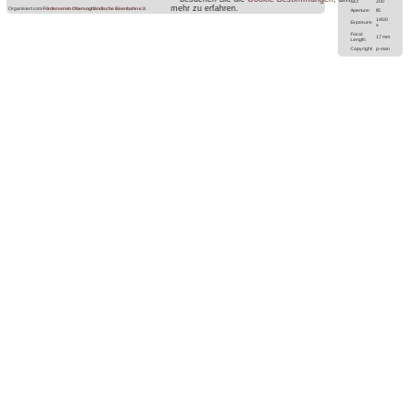
ISO:
200
mehr zu erfahren.
Organisiert vom
Förderverein Obervogtländische Eisenbahn e.V.
Aperture:
f/5
1/400
Exposure:
s
Focal
17 mm
Length:
Copyright:
p-man