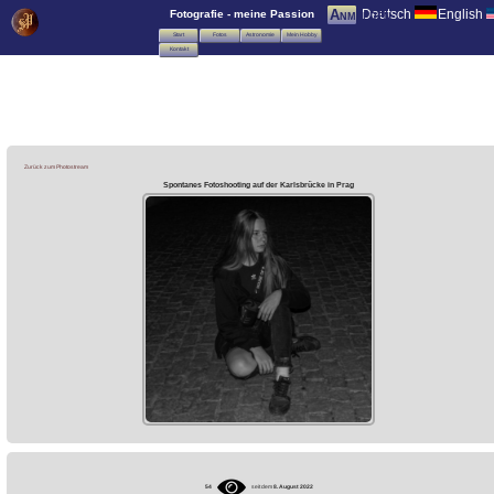
Deutsch
English
Anmelden
Fotografie - meine Passion
Start
Fotos
Astronomie
Mein Hobby
Kontakt
Zurück zum Photostream
Spontanes Fotoshooting auf der Karlsbrücke in Prag
54
seit dem
8. August 2022